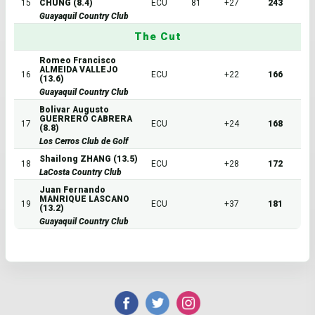
15
CHUNG (8.4)
ECU
81
+27
243
Guayaquil Country Club
The Cut
Romeo Francisco
ALMEIDA VALLEJO
16
ECU
+22
166
(13.6)
Guayaquil Country Club
Bolivar Augusto
GUERRERO CABRERA
17
ECU
+24
168
(8.8)
Los Cerros Club de Golf
Shailong ZHANG (13.5)
18
ECU
+28
172
LaCosta Country Club
Juan Fernando
MANRIQUE LASCANO
19
ECU
+37
181
(13.2)
Guayaquil Country Club