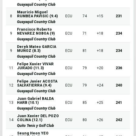
Guayaquil Country Club
Mauricio Miguel
8
RUMBEA PAVISIC (9.4)
ECU
74
+15
231
Guayaquil Country Club
Francisco Roberto
9
NEVAREZ NOBOA (9)
ECU
71
+18
234
Guayaquil Country Club
Derek Mateo GARCIA
9
MUÑOZ (8.3)
ECU
81
+18
234
Guayaquil Country Club
Felipe Xavier VIVAR
11
JURADO (11.3)
ECU
79
+20
236
Guayaquil Country Club
Felipe Javier ACOSTA
12
SALVATIERRA (9.4)
ECU
79
+24
240
Guayaquil Country Club
Juan Gabriel BALDA
13
HARB (10.1)
ECU
85
+25
241
Guayaquil Country Club
Juan Xavier DEL POZO
14
COLINA (12.1)
ECU
80
+26
242
Quito Tenis y Golf Club
Seung Heon YEO