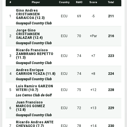
#
Player
Country
Rd#3
Score
Total
Gino Andres
CRISTIANSEN
1
ECU
69
-5
211
GARAICOA (12.3)
Guayaquil Country Club
Jorge Gino
CRISTIANSEN
2
ECU
70
+Par
216
SALAZAR (12.4)
Guayaquil Country Club
Ricardo Francisco
ZAMBRANO REPETTO
3
ECU
74
+7
223
(11.3)
Guayaquil Country Club
Andres Enrique
4
CARRION YCAZA (11.8)
ECU
74
+8
224
Guayaquil Country Club
Luis Ramiro GARZON
5
VITERI (10.7)
ECU
75
+12
228
Los Cerros Club de Golf
Juan Francisco
MARCOS GOMEZ
6
ECU
72
+13
229
(12.8)
Guayaquil Country Club
Ricardo Andres ANTE
7
CHEVASCO (7.7)
ECU
78
+14
230