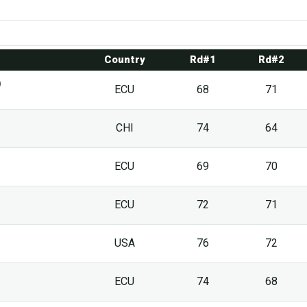
Country
Rd#1
Rd#2
)
ECU
68
71
CHI
74
64
ECU
69
70
ECU
72
71
USA
76
72
ECU
74
68