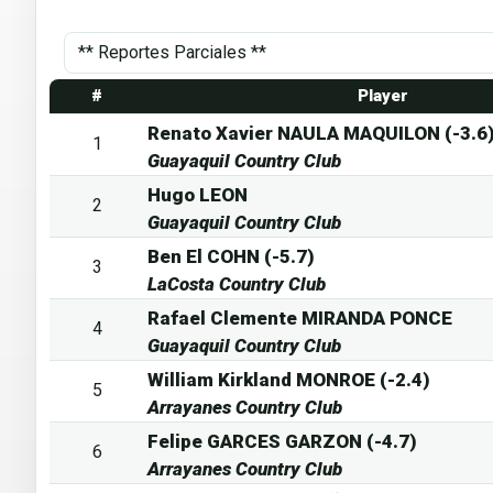
#
Player
Renato Xavier NAULA MAQUILON (-3.6
1
Guayaquil Country Club
Hugo LEON
2
Guayaquil Country Club
Ben El COHN (-5.7)
3
LaCosta Country Club
Rafael Clemente MIRANDA PONCE
4
Guayaquil Country Club
William Kirkland MONROE (-2.4)
5
Arrayanes Country Club
Felipe GARCES GARZON (-4.7)
6
Arrayanes Country Club