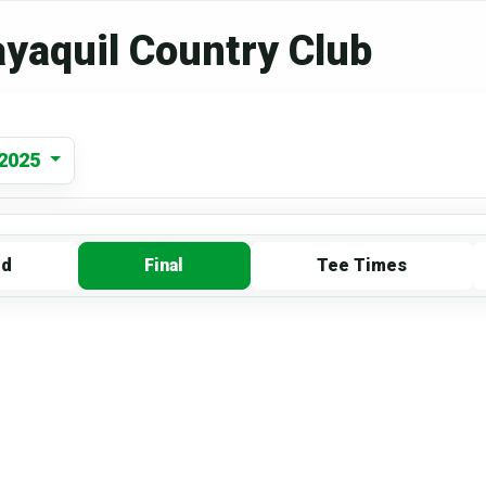
ayaquil Country Club
 2025
rd
Final
Tee Times