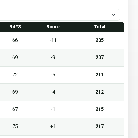
Rd#3
Score
Total
66
-11
205
69
-9
207
72
-5
211
69
-4
212
67
-1
215
75
+1
217