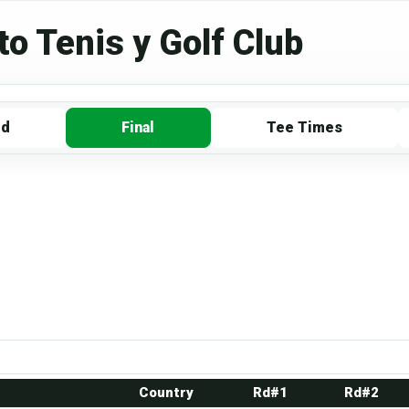
to Tenis y Golf Club
rd
Final
Tee Times
Country
Rd#1
Rd#2