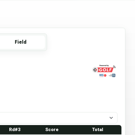
Field
Rd#3
Score
Total