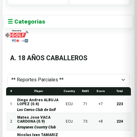
☰ Categorias
A. 18 AÑOS CABALLEROS
#
Player
Country
Rd#3
Score
Total
Diego Andres ALBUJA
1
LOPEZ (0.6)
ECU
71
+7
223
Los Cerros Club de Golf
Mateo Jose VACA
2
CARDONA (0.9)
ECU
73
+8
224
Arrayanes Country Club
Nicolas Ivan TAMARIZ