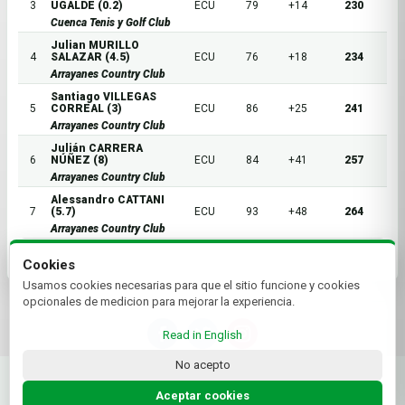
3
UGALDE (0.2)
ECU
79
+14
230
Cuenca Tenis y Golf Club
Julian MURILLO
4
SALAZAR (4.5)
ECU
76
+18
234
Arrayanes Country Club
Santiago VILLEGAS
5
CORREAL (3)
ECU
86
+25
241
Arrayanes Country Club
Julián CARRERA
6
NÚÑEZ (8)
ECU
84
+41
257
Arrayanes Country Club
Alessandro CATTANI
7
(5.7)
ECU
93
+48
264
Arrayanes Country Club
Cookies
Usamos cookies necesarias para que el sitio funcione y cookies
opcionales de medicion para mejorar la experiencia.
Read in English
No acepto
© 2026 Federación Ecuatoriana de Golf | by Plus+Golf
Website powered by
Plus+Golf
Aceptar cookies