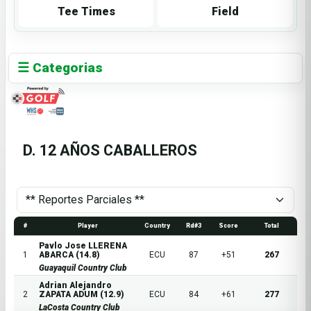
Tee Times
Field
☰ Categorias
D. 12 AÑOS CABALLEROS
#
Player
Country
Rd#3
Score
Total
Pavlo Jose LLERENA
1
ABARCA (14.8)
ECU
87
+51
267
Guayaquil Country Club
Adrian Alejandro
2
ZAPATA ADUM (12.9)
ECU
84
+61
277
LaCosta Country Club