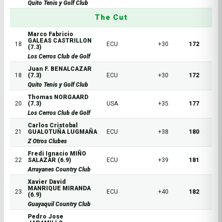
Quito Tenis y Golf Club
The Cut
Marco Fabricio
GALEAS CASTRILLON
18
ECU
+30
172
(7.3)
Los Cerros Club de Golf
Juan F. BENALCAZAR
18
(7.3)
ECU
+30
172
Quito Tenis y Golf Club
Thomas NORGAARD
20
(7.3)
USA
+35
177
Los Cerros Club de Golf
Carlos Cristobal
21
GUALOTUÑA LUGMAÑA
ECU
+38
180
Z Otros Clubes
Fredi Ignacio MIÑO
22
SALAZAR (6.9)
ECU
+39
181
Arrayanes Country Club
Xavier David
MANRIQUE MIRANDA
23
ECU
+40
182
(6.9)
Guayaquil Country Club
Pedro Jose