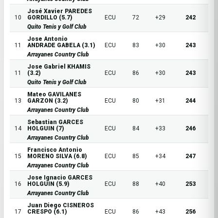
José Xavier PAREDES
10
GORDILLO (5.7)
ECU
72
+29
242
Quito Tenis y Golf Club
Jose Antonio
11
ANDRADE GABELA (3.1)
ECU
83
+30
243
Arrayanes Country Club
Jose Gabriel KHAMIS
11
(3.2)
ECU
86
+30
243
Quito Tenis y Golf Club
Mateo GAVILANES
13
GARZON (3.2)
ECU
80
+31
244
Arrayanes Country Club
Sebastian GARCES
14
HOLGUIN (7)
ECU
84
+33
246
Arrayanes Country Club
Francisco Antonio
15
MORENO SILVA (6.8)
ECU
85
+34
247
Arrayanes Country Club
Jose Ignacio GARCES
16
HOLGUIN (5.9)
ECU
88
+40
253
Arrayanes Country Club
Juan Diego CISNEROS
17
CRESPO (6.1)
ECU
86
+43
256