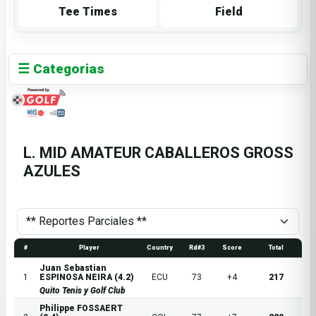
Tee Times
Field
☰ Categorias
L. MID AMATEUR CABALLEROS GROSS
AZULES
#
Player
Country
Rd#3
Score
Total
Juan Sebastian
1
ESPINOSA NEIRA (4.2)
ECU
73
+4
217
Quito Tenis y Golf Club
Philippe FOSSAERT