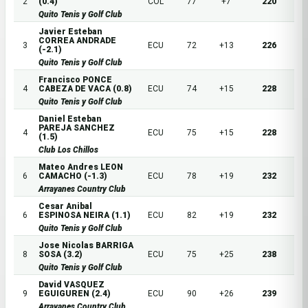
2
(0.4)
COL
77
+7
220
Quito Tenis y Golf Club
Javier Esteban
CORREA ANDRADE
3
ECU
72
+13
226
(-2.1)
Quito Tenis y Golf Club
Francisco PONCE
4
CABEZA DE VACA (0.8)
ECU
74
+15
228
Quito Tenis y Golf Club
Daniel Esteban
PAREJA SANCHEZ
4
ECU
75
+15
228
(1.5)
Club Los Chillos
Mateo Andres LEON
6
CAMACHO (-1.3)
ECU
78
+19
232
Arrayanes Country Club
Cesar Anibal
6
ESPINOSA NEIRA (1.1)
ECU
82
+19
232
Quito Tenis y Golf Club
Jose Nicolas BARRIGA
8
SOSA (3.2)
ECU
75
+25
238
Quito Tenis y Golf Club
David VASQUEZ
9
EGUIGUREN (2.4)
ECU
90
+26
239
Arrayanes Country Club