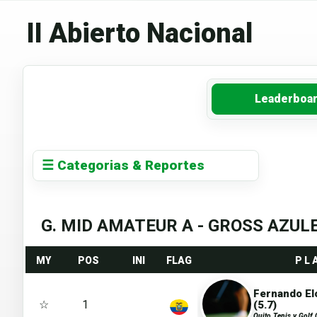
II Abierto Nacional
Leaderboa
☰ Categorias & Reportes
G. MID AMATEUR A - GROSS AZULE
MY
POS
INI
FLAG
P L 
Fernando E
☆
1
(5.7)
Quito Tenis y Golf 