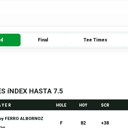
rd
Final
Tee Times
S íNDEX HASTA 7.5
A Y E R
HOLE
HOY
SCR
loy FERRO ALBORNOZ
F
82
+38
Club