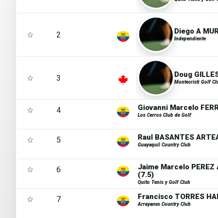
Diego A MUR
☆
2
Independiente
Doug GILLES
☆
3
Montecristi Golf Cl
Giovanni Marcelo FER
☆
4
Los Cerros Club de Golf
Raul BASANTES ARTEA
☆
5
Guayaquil Country Club
Jaime Marcelo PEREZ
☆
6
(7.5)
Quito Tenis y Golf Club
Francisco TORRES HA
☆
7
Arrayanes Country Club