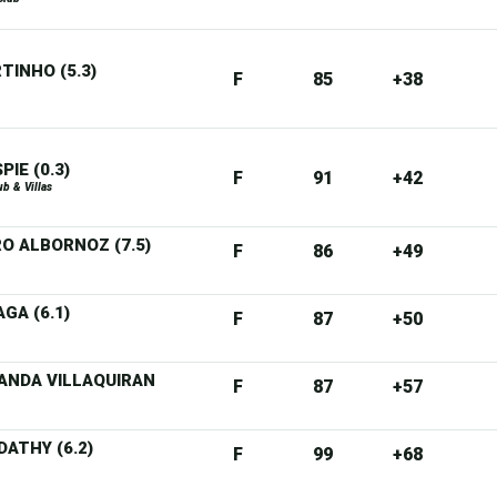
TINHO (5.3)
F
85
+38
PIE (0.3)
F
91
+42
ub & Villas
RO ALBORNOZ (7.5)
F
86
+49
GA (6.1)
F
87
+50
 ANDA VILLAQUIRAN
F
87
+57
DATHY (6.2)
F
99
+68