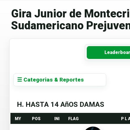
Gira Junior de Montecris
Sudamericano Prejuven
Leaderboa
☰ Categorias & Reportes
H. HASTA 14 AñOS DAMAS
MY
POS
INI
FLAG
P L 