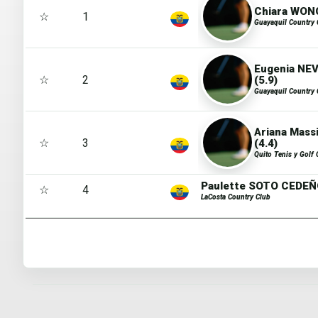
Chiara WON
☆
1
Guayaquil Country 
Eugenia N
☆
2
(5.9)
Guayaquil Country 
Ariana Mas
☆
3
(4.4)
Quito Tenis y Golf 
Paulette SOTO CEDEÑO
☆
4
LaCosta Country Club