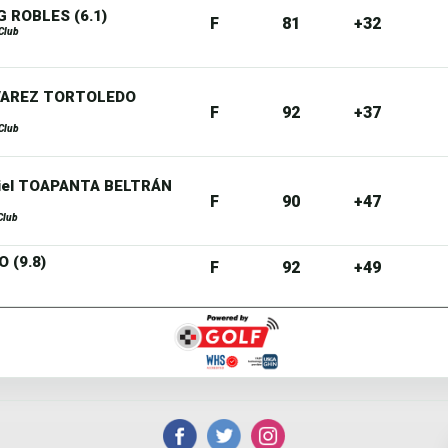
G ROBLES (6.1)
F
81
+32
Club
EVAREZ TORTOLEDO
F
92
+37
Club
siel TOAPANTA BELTRÁN
F
90
+47
Club
 (9.8)
F
92
+49