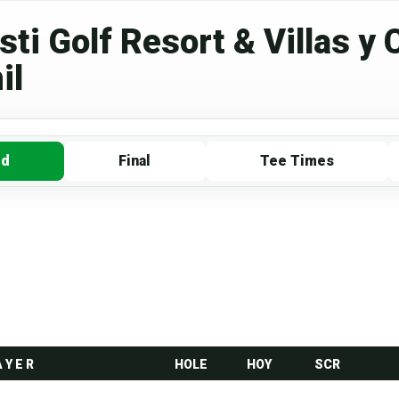
ti Golf Resort & Villas y C
il
rd
Final
Tee Times
A Y E R
HOLE
HOY
SCR