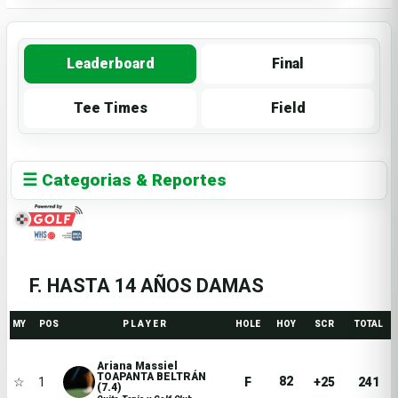
Leaderboard
Final
Tee Times
Field
☰ Categorias & Reportes
F. HASTA 14 AÑOS DAMAS
MY
POS
P L A Y E R
HOLE
HOY
SCR
TOTAL
Ariana Massiel
TOAPANTA BELTRÁN
82
☆
1
F
+25
241
(7.4)