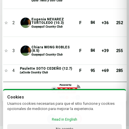
Quito Tenis y Golf Club
Eugenia NEVAREZ
84
☆
2
F
+36
252
TORTOLEDO (10.3)
Guayaquil Country Club
Chiara WONG ROBLES
84
☆
3
F
+39
255
(8.5)
Guayaquil Country Club
Paulette SOTO CEDEÑO (12.7)
☆
4
F
95
+69
285
LaCosta Country Club
Cookies
Usamos cookies necesarias para que el sitio funcione y cookies
opcionales de medicion para mejorar la experiencia.
Read in English
No acepto