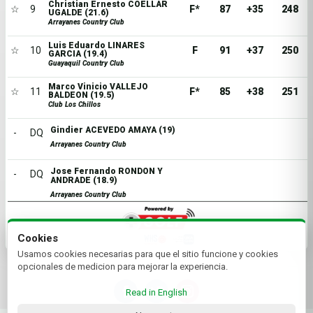
Christian Ernesto COELLAR
☆
9
F*
87
+35
248
UGALDE (21.6)
Arrayanes Country Club
Luis Eduardo LINARES
☆
10
F
91
+37
250
GARCIA (19.4)
Guayaquil Country Club
Marco Vinicio VALLEJO
☆
11
F*
85
+38
251
BALDEON (19.5)
Club Los Chillos
Gindier ACEVEDO AMAYA (19)
-
DQ
Arrayanes Country Club
Jose Fernando RONDON Y
-
DQ
ANDRADE (18.9)
Arrayanes Country Club
Cookies
Usamos cookies necesarias para que el sitio funcione y cookies
opcionales de medicion para mejorar la experiencia.
Read in English