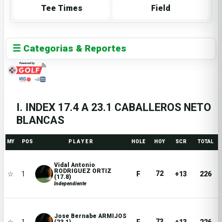
Tee Times
Field
☰ Categorias & Reportes
I. INDEX 17.4 A 23.1 CABALLEROS NETO
BLANCAS
MY
POS
P L A Y E R
HOLE
HOY
SCR
TOTAL
Vidal Antonio
RODRIGUEZ ORTIZ
72
☆
1
F
+13
226
(17.8)
Independiente
Jose Bernabe ARMIJOS
73
(23.1)