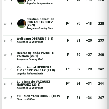
☆
1
F
+13
226
Jugador Independiente
Cristian Sebastian
ROMAN SANCHEZ
70
☆
3
F*
+15
228
(22.9)
Arrayanes Country Club
Wolfgang OBERER (19.3)
☆
4
F
81
+20
233
Arrayanes Country Club
Hector Orlando VIZUETE
☆
5
F
89
+27
240
VARGAS (23.1)
Arrayanes Country Club
Victor Anibal HERRERA
☆
6
F*
82
+29
242
FLORES DE VALGAZ (21.8)
Jugador Independiente
Luis Ignacio VAZQUEZ
☆
7
F*
84
+31
244
NARVAEZ (23.1)
Arrayanes Country Club
Yu Hsien YANG CHONG (18.2)
☆
8
F
81
+34
247
Club Los Chillos