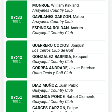
MONROE
, William Kirkland
Arrayanes Country Club
GAVILANES GARZON
, Mateo
07:33
Arrayanes Country Club
TEE 1
ESPINOSA ROLDAN
, Andres
Guayaquil Country Club
GUERRERO COCIOS
, Joaquin
Los Cerros Club de Golf
GONZALEZ BARRIGA
, Ezequiel
07:42
Guayaquil Country Club
TEE 1
CORREA ANDRADE
, Javier Esteban
Quito Tenis y Golf Club
DIAZ MUÑOZ
, Juan Pablo
Guayaquil Country Club
MIRANDA PONCE
, Rafael Clemente
07:51
Guayaquil Country Club
TEE 1
GARCES GARZON
, Felipe