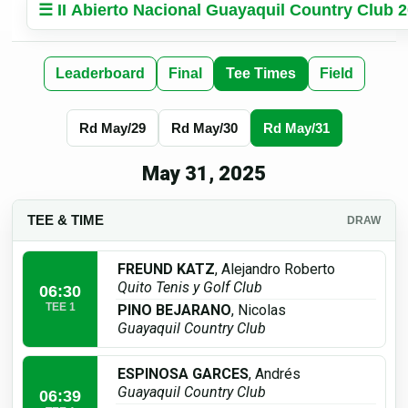
☰ II Abierto Nacional Guayaquil Country Club 
Leaderboard
Final
Tee Times
Field
Rd May/29
Rd May/30
Rd May/31
May 31, 2025
TEE & TIME
DRAW
FREUND KATZ
, Alejandro Roberto
Quito Tenis y Golf Club
06:30
TEE 1
PINO BEJARANO
, Nicolas
Guayaquil Country Club
ESPINOSA GARCES
, Andrés
Guayaquil Country Club
06:39