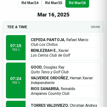
Rd Mar/14
Rd Mar/15
Rd Mar/16
Mar 16, 2025
TEE & TIME
DRAW
CEPEDA PANTOJA
, Rafael Marco
Club Los Chillos
07:15
TEE 1
BENLEZRAH E.
, Xavier
Los Cerros Club de Golf
GOOD
, Douglas Ray
Quito Tenis y Golf Club
VALVERDE ORDOÑEZ
, Hernan Xavier
07:24
Independiente
TEE 1
RIOS SANABRIA
, Reinaldo
Arrayanes Country Club
TORRES VALDIVIEZO
, Christian Andres