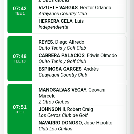
Z Otros Clubes
VIZUETE VARGAS
, Hector Orlando
07:42
Arrayanes Country Club
TEE 1
HERRERA CELA
, Luis
Independiente
REYES
, Diego Alfredo
Quito Tenis y Golf Club
CABRERA PALACIOS
, Edwin Olmedo
07:48
Quito Tenis y Golf Club
TEE 10
ESPINOSA GARCES
, Andrés
Guayaquil Country Club
MANOSALVAS VEGAY
, Geovani
Marcelo
Z Otros Clubes
07:51
JOHNSON II
, Robert Craig
TEE 1
Los Cerros Club de Golf
NAVARRO DONOSO
, Jose Hipolito
Club Los Chillos