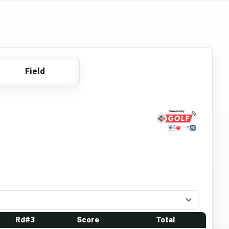
Field
Rd#3
Score
Total