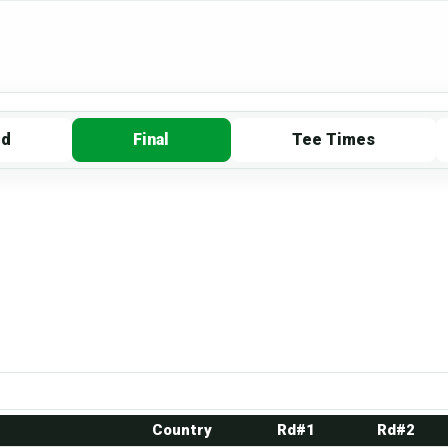
rd
Final
Tee Times
Country
Rd#1
Rd#2