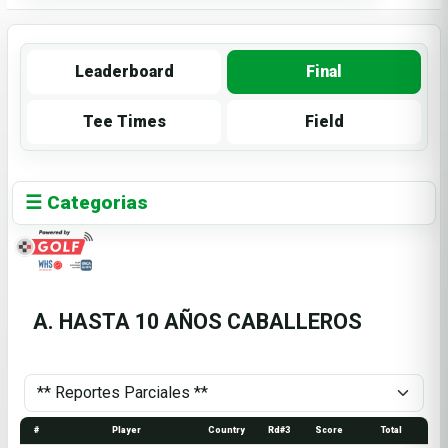
Leaderboard
Final
Tee Times
Field
☰ Categorias
A. HASTA 10 AÑOS CABALLEROS
#
Player
Country
Rd#3
Score
Total