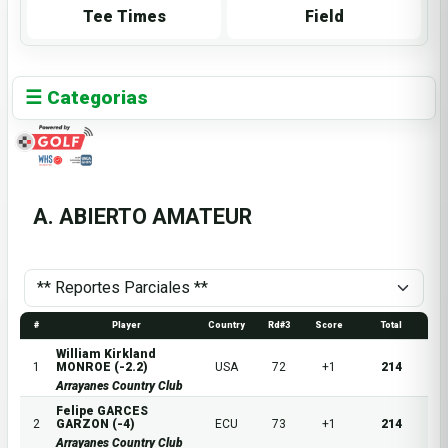
Tee Times
Field
☰ Categorias
A. ABIERTO AMATEUR
#
Player
Country
Rd#3
Score
Total
William Kirkland
1
MONROE (-2.2)
USA
72
+1
214
Arrayanes Country Club
Felipe GARCES
2
GARZON (-4)
ECU
73
+1
214
Arrayanes Country Club