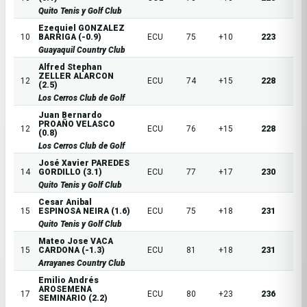
Quito Tenis y Golf Club
Ezequiel GONZALEZ
10
BARRIGA (-0.9)
ECU
75
+10
223
Guayaquil Country Club
Alfred Stephan
ZELLER ALARCON
12
ECU
74
+15
228
(2.5)
Los Cerros Club de Golf
Juan Bernardo
PROAÑO VELASCO
12
ECU
76
+15
228
(0.8)
Los Cerros Club de Golf
José Xavier PAREDES
14
GORDILLO (3.1)
ECU
77
+17
230
Quito Tenis y Golf Club
Cesar Anibal
15
ESPINOSA NEIRA (1.6)
ECU
75
+18
231
Quito Tenis y Golf Club
Mateo Jose VACA
15
CARDONA (-1.3)
ECU
81
+18
231
Arrayanes Country Club
Emilio Andrés
AROSEMENA
17
ECU
80
+23
236
SEMINARIO (2.2)