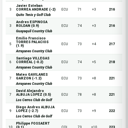
Javier Esteban
3
CORREA ANDRADE (-2)
ECU
71
+3
216
Quito Tenis y Golf Club
Andres ESPINOSA
3
ROLDAN (0.9)
ECU
74
+3
216
Guayaquil Country Club
Emilio Francisco
TORRES PALACIOS
5
ECU
73
+4
217
(1.9)
Arrayanes Country Club
Santiago VILLEGAS
6
CORREAL (-0.2)
ECU
74
+5
218
Arrayanes Country Club
Mateo GAVILANES
7
GARZON (-1.2)
ECU
73
+8
221
Arrayanes Country Club
David Alejandro
7
ALBUJA LOPEZ (0.5)
ECU
78
+8
221
Los Cerros Club de Golf
Diego Andres ALBUJA
9
LOPEZ (-2.7)
ECU
73
+9
222
Los Cerros Club de Golf
Philippe FOSSAERT
10
(0.1)
COL
73
+10
223