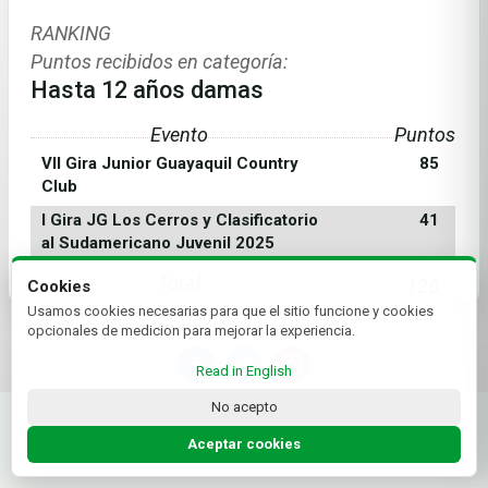
RANKING
Puntos recibidos en categoría:
Hasta 12 años damas
Evento
Puntos
VII Gira Junior Guayaquil Country
85
Club
I Gira JG Los Cerros y Clasificatorio
41
al Sudamericano Juvenil 2025
Total
126
Cookies
Usamos cookies necesarias para que el sitio funcione y cookies
opcionales de medicion para mejorar la experiencia.
Read in English
© 2026 Federación Ecuatoriana de Golf | by Plus+Golf
No acepto
Website powered by
Plus+Golf
Aceptar cookies