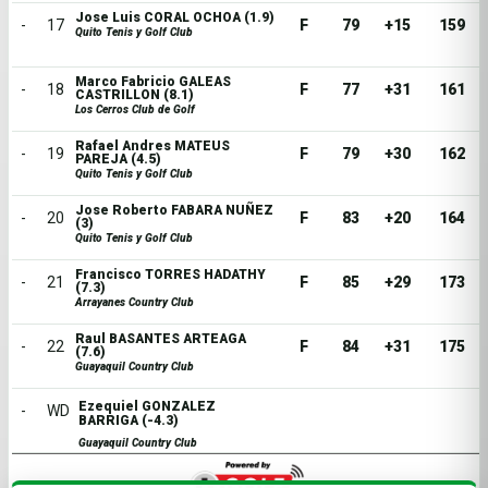
Jose Luis CORAL OCHOA (1.9)
-
17
F
79
+15
159
Quito Tenis y Golf Club
Marco Fabricio GALEAS
-
18
F
77
+31
161
CASTRILLON (8.1)
Los Cerros Club de Golf
Rafael Andres MATEUS
-
19
F
79
+30
162
PAREJA (4.5)
Quito Tenis y Golf Club
Jose Roberto FABARA NUÑEZ
-
20
F
83
+20
164
(3)
Quito Tenis y Golf Club
Francisco TORRES HADATHY
-
21
F
85
+29
173
(7.3)
Arrayanes Country Club
Raul BASANTES ARTEAGA
-
22
F
84
+31
175
(7.6)
Guayaquil Country Club
Ezequiel GONZALEZ
-
WD
BARRIGA (-4.3)
Guayaquil Country Club