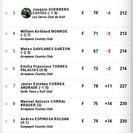
Joaquin GUERRERO
74
☆
3
F
-4
212
COCIOS (-1.5)
Los Cerros Club de Golf
William Kirkland MONROE
☆
4
F
71
-3
213
(-2.7)
Arrayanes Country Club
Mateo GAVILANES GARZON
☆
5
F
67
-2
214
(-2.3)
Arrayanes Country Club
Emilio Francisco TORRES
☆
6
F
73
-2
214
PALACIOS (0.8)
Arrayanes Country Club
Javier Esteban CORREA
☆
7
F
78
+11
227
ANDRADE (-1.5)
Quito Tenis y Golf Club
Manuel Antonio CORRAL
☆
8
F
75
+14
230
BRAUER (2)
Arrayanes Country Club
Andres ESPINOSA ROLDAN
☆
9
F
79
+14
230
(0.1)
Guayaquil Country Club