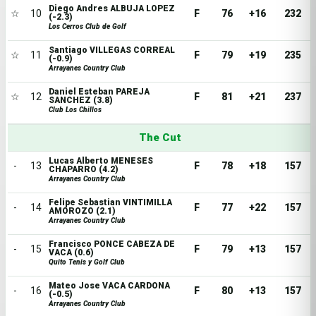
Diego Andres ALBUJA LOPEZ
☆
10
F
76
+16
232
(-2.3)
Los Cerros Club de Golf
Santiago VILLEGAS CORREAL
☆
11
F
79
+19
235
(-0.9)
Arrayanes Country Club
Daniel Esteban PAREJA
☆
12
F
81
+21
237
SANCHEZ (3.8)
Club Los Chillos
The Cut
Lucas Alberto MENESES
-
13
F
78
+18
157
CHAPARRO (4.2)
Arrayanes Country Club
Felipe Sebastian VINTIMILLA
-
14
F
77
+22
157
AMOROZO (2.1)
Arrayanes Country Club
Francisco PONCE CABEZA DE
-
15
F
79
+13
157
VACA (0.6)
Quito Tenis y Golf Club
Mateo Jose VACA CARDONA
-
16
F
80
+13
157
(-0.5)
Arrayanes Country Club